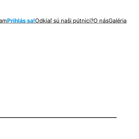
ram
Prihlás sa!
Odkiaľ sú naši pútnici?
O nás
Galéria