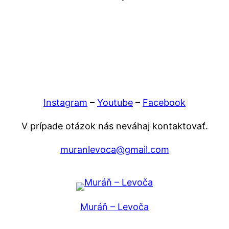
Instagram
–
Youtube
–
Facebook
V prípade otázok nás neváhaj kontaktovať.
muranlevoca@gmail.com
Muráň – Levoča