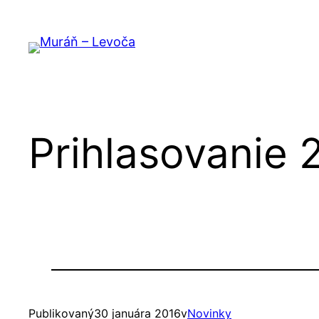
Prejsť
na
obsah
Prihlasovanie 
Publikovaný
30 januára 2016
v
Novinky