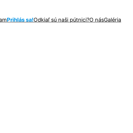
ram
Prihlás sa!
Odkiaľ sú naši pútnici?
O nás
Galéria