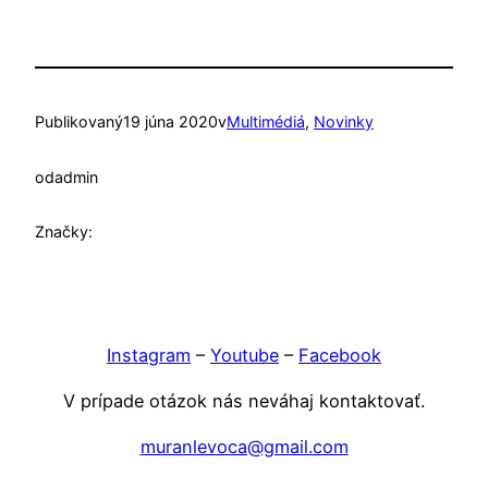
Publikovaný
19 júna 2020
v
Multimédiá
, 
Novinky
od
admin
Značky:
Instagram
–
Youtube
–
Facebook
V prípade otázok nás neváhaj kontaktovať.
muranlevoca@gmail.com