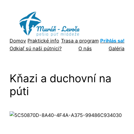
Prejsť
na
obsah
Domov
Praktické info
Trasa a program
Prihlás sa!
Odkiaľ sú naši pútnici?
O nás
Galéria
Kňazi a duchovní na
púti