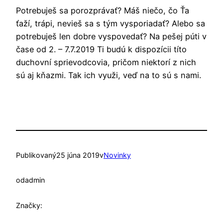
Potrebuješ sa porozprávať? Máš niečo, čo Ťa
ťaží, trápi, nevieš sa s tým vysporiadať? Alebo sa
potrebuješ len dobre vyspovedať? Na pešej púti v
čase od 2. – 7.7.2019 Ti budú k dispozícii títo
duchovní sprievodcovia, pričom niektorí z nich
sú aj kňazmi. Tak ich využi, veď na to sú s nami.
Publikovaný
25 júna 2019
v
Novinky
od
admin
Značky: